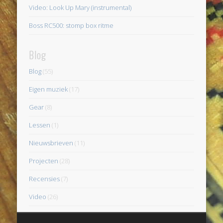
Video: Look Up Mary (instrumental)
Boss RC500: stomp box ritme
Blog
Blog
(55)
Eigen muziek
(17)
Gear
(8)
Lessen
(1)
Nieuwsbrieven
(11)
Projecten
(28)
Recensies
(7)
Video
(26)