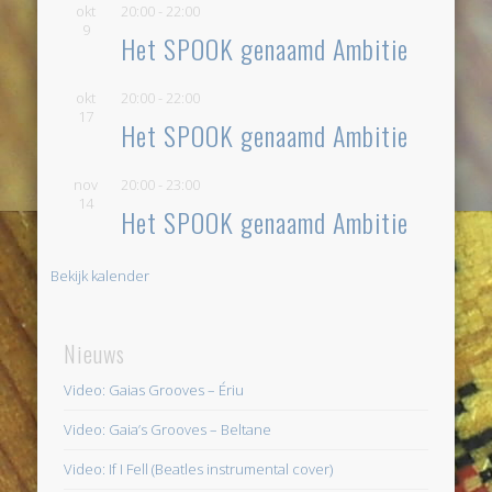
okt
20:00
-
22:00
9
Het SPOOK genaamd Ambitie
okt
20:00
-
22:00
17
Het SPOOK genaamd Ambitie
nov
20:00
-
23:00
14
Het SPOOK genaamd Ambitie
Bekijk kalender
Nieuws
Video: Gaias Grooves – Ériu
Video: Gaia’s Grooves – Beltane
Video: If I Fell (Beatles instrumental cover)