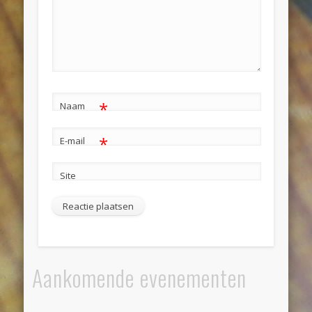
*
Naam
*
E-mail
Site
Aankomende evenementen