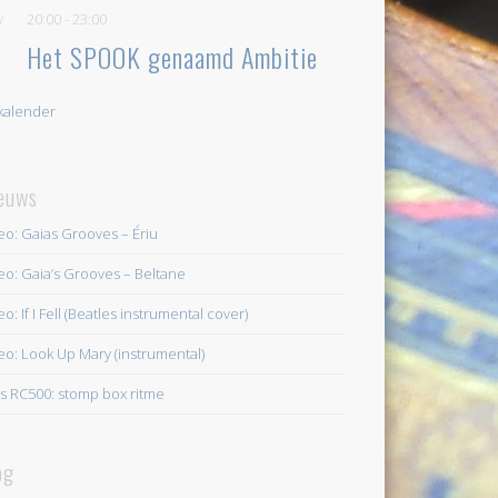
v
20:00
-
23:00
Het SPOOK genaamd Ambitie
 kalender
euws
eo: Gaias Grooves – Ériu
eo: Gaia’s Grooves – Beltane
o: If I Fell (Beatles instrumental cover)
eo: Look Up Mary (instrumental)
s RC500: stomp box ritme
og