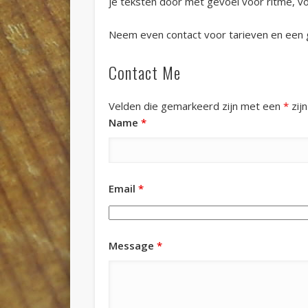
je teksten door met gevoel voor ritme, v
Neem even contact voor tarieven en een
Contact Me
Velden die gemarkeerd zijn met een
*
zij
Name
*
Email
*
Message
*