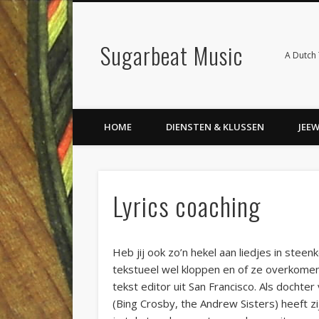
Sugarbeat Music
A Dutch 
HOME
DIENSTEN & KLUSSEN
JEE
Lyrics coaching
Heb jij ook zo’n hekel aan liedjes in steenk
tekstueel wel kloppen en of ze overkomen 
tekst editor uit San Francisco. Als docht
(Bing Crosby, the Andrew Sisters) heeft z