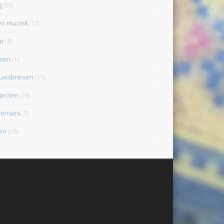
g
(55)
en muziek
(17)
ar
(8)
sen
(1)
uwsbrieven
(11)
jecten
(28)
ensies
(7)
eo
(26)