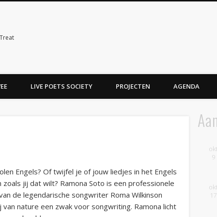
Treat
WEE
LIVE POETS SOCIETY
PROJECTEN
AGENDA
Aa
ok
9
olen Engels? Of twijfel je of jouw liedjes in het Engels
zoals jij dat wilt? Ramona Soto is een professionele
ok
er van de legendarische songwriter Roma Wilkinson
17
ij van nature een zwak voor songwriting. Ramona licht