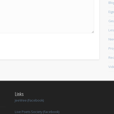
Blo
Eig
Ge
Les
Nie
Pro
Rec
Vid
Links
JeeWee (Facebook)
Live Poets Society (Facebook)