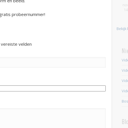
orm en beeld.
no
14
 gratis probeernummer!
Bekijk
n vereiste velden
Ni
Vid
Vid
Vide
Vid
Bos
Bl