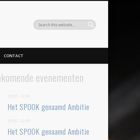
CONTACT
nkomende evenementen
t
20:00
-
22:00
Het SPOOK genaamd Ambitie
t
20:00
-
22:00
Het SPOOK genaamd Ambitie