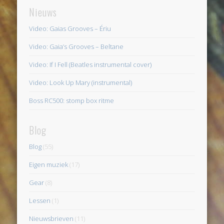
Nieuws
Video: Gaias Grooves – Ériu
Video: Gaia’s Grooves – Beltane
Video: If I Fell (Beatles instrumental cover)
Video: Look Up Mary (instrumental)
Boss RC500: stomp box ritme
Blog
Blog
(55)
Eigen muziek
(17)
Gear
(8)
Lessen
(1)
Nieuwsbrieven
(11)