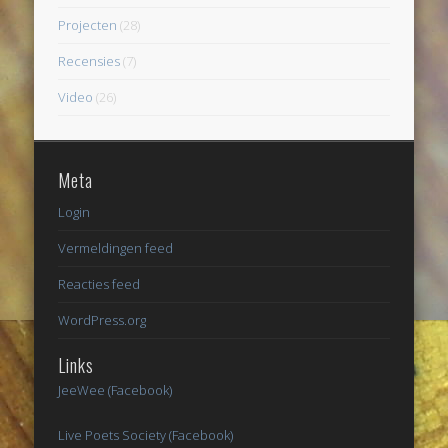
Projecten
(28)
Recensies
(7)
Video
(26)
Meta
Login
Vermeldingen feed
Reacties feed
WordPress.org
Links
JeeWee (Facebook)
Live Poets Society (Facebook)