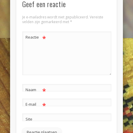
Geef een reactie
Je e-mailadres wordt niet gepubliceerd.
Vereiste
velden zijn gemarkeerd met
*
*
Reactie
*
Naam
*
E-mail
Site