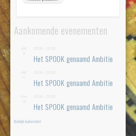
Aankomende evenementen
okt
20:00
-
22:00
9
Het SPOOK genaamd Ambitie
okt
20:00
-
22:00
17
Het SPOOK genaamd Ambitie
nov
20:00
-
23:00
14
Het SPOOK genaamd Ambitie
Bekijk kalender