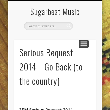
DIENSTEN & KLUSSEN
LIVE POETS SOCIETY
PROJECTEN
CONTACT
AGENDA
JEEWEE
HOME
Sugarbeat Music
Serious Request
2014 – Go Back (to
the country)
3FM Serious Request 2014