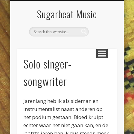
DIENSTEN & KLUSSEN
LIVE POETS SOCIETY
PROJECTEN
CONTACT
AGENDA
JEEWEE
HOME
Sugarbeat Music
Solo singer-
songwriter
Jarenlang heb ik als sideman en
instrumentalist naast anderen op
het podium gestaan. Bloed kruipt
echter waar het niet gaan kan, en de
laatste jaren ben ik dus steeds meer