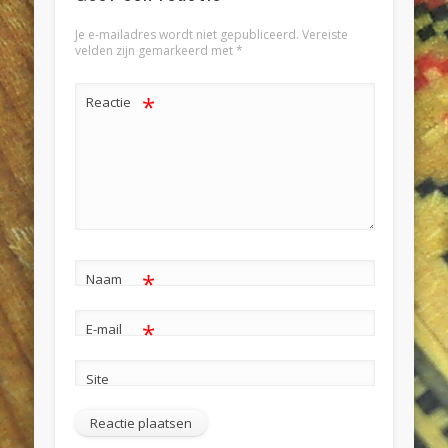
Je e-mailadres wordt niet gepubliceerd.
Vereiste
velden zijn gemarkeerd met
*
*
Reactie
*
Naam
*
E-mail
Site