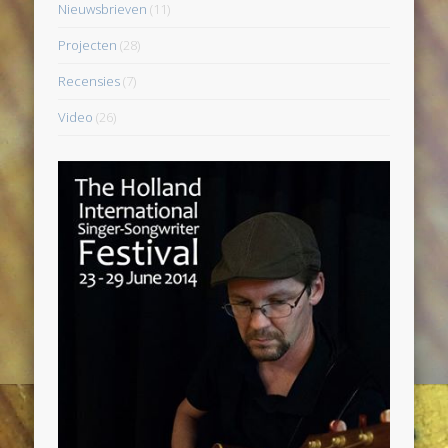
Nieuwsbrieven
(11)
Projecten
(28)
Recensies
(7)
Video
(26)