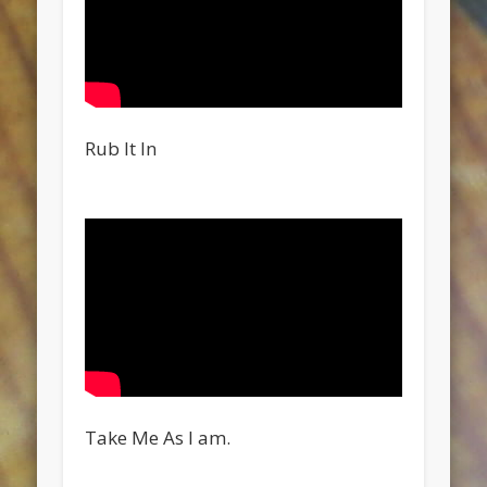
Rub It In
Take Me As I am.