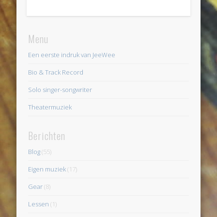
Menu
Een eerste indruk van JeeWee
Bio & Track Record
Solo singer-songwriter
Theatermuziek
Berichten
Blog
(55)
Eigen muziek
(17)
Gear
(8)
Lessen
(1)