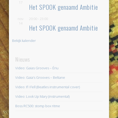
17
Het SPOOK genaamd Ambitie
nov
20:00
-
23:00
14
Het SPOOK genaamd Ambitie
Bekijk kalender
Nieuws
Video: Gaias Grooves – Ériu
Video: Gaia’s Grooves – Beltane
Video: If I Fell (Beatles instrumental cover)
Video: Look Up Mary (instrumental)
Boss RC500: stomp box ritme