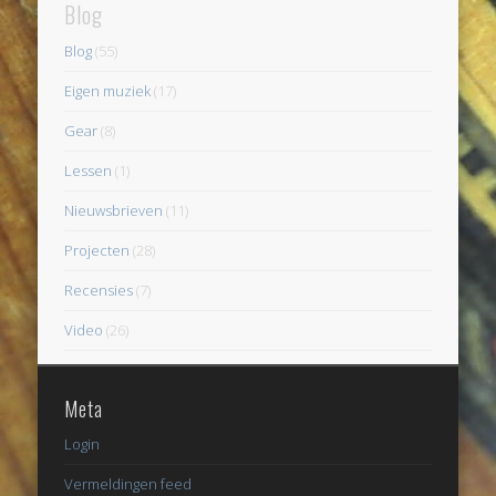
Blog
Blog
(55)
Eigen muziek
(17)
Gear
(8)
Lessen
(1)
Nieuwsbrieven
(11)
Projecten
(28)
Recensies
(7)
Video
(26)
Meta
Login
Vermeldingen feed