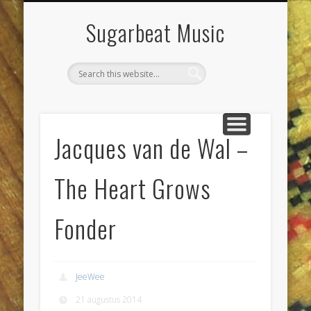
DIENSTEN & KLUSSEN
LIVE POETS SOCIETY
PROJECTEN
CONTACT
AGENDA
JEEWEE
HOME
Sugarbeat Music
Jacques van de Wal –
The Heart Grows
Fonder
JeeWee
21 augustus 2014