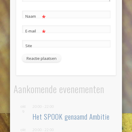
*
Naam
*
E-mail
Site
Aankomende evenementen
okt
20:00
-
22:00
9
Het SPOOK genaamd Ambitie
okt
20:00
-
22:00