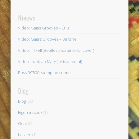
Nieuws
Video: Gaias Grooves – Ériu
Video: Gaia’s Grooves – Beltane
Video: If I Fell (Beatles instrumental cover)
Video: Look Up Mary (instrumental)
Boss RC500: stomp box ritme
Blog
Blog
(55)
Eigen muziek
(17)
Gear
(8)
Lessen
(1)