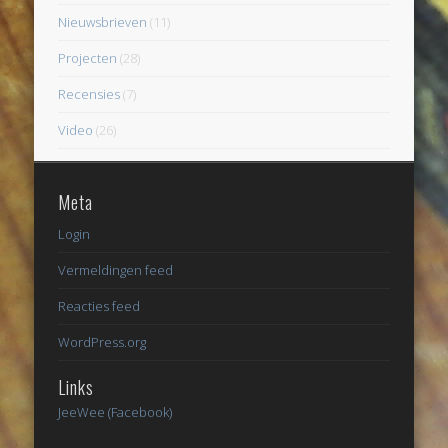
Nieuwsbrieven
(11)
Projecten
(28)
Recensies
(7)
Video
(26)
Meta
Login
Vermeldingen feed
Reacties feed
WordPress.org
Links
JeeWee (Facebook)