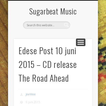
DIENSTEN & KLUSSEN
LIVE POETS SOCIETY
PROJECTEN
CONTACT
AGENDA
JEEWEE
HOME
Sugarbeat Music
Edese Post 10 juni
2015 – CD release
The Road Ahead
JeeWee
9 juni 2015