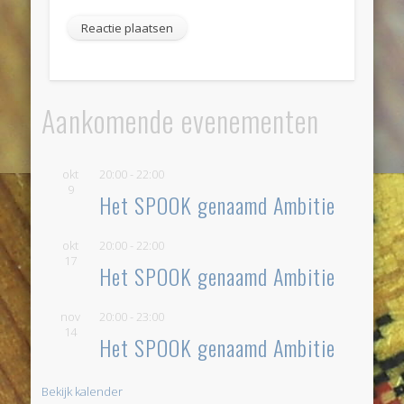
Aankomende evenementen
okt
20:00
-
22:00
9
Het SPOOK genaamd Ambitie
okt
20:00
-
22:00
17
Het SPOOK genaamd Ambitie
nov
20:00
-
23:00
14
Het SPOOK genaamd Ambitie
Bekijk kalender