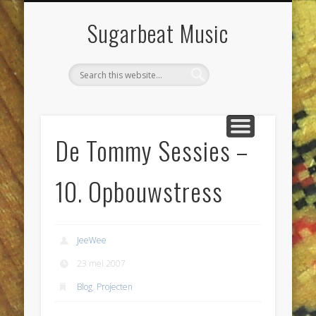
DIENSTEN & KLUSSEN
LIVE POETS SOCIETY
PROJECTEN
CONTACT
AGENDA
JEEWEE
HOME
Sugarbeat Music
De Tommy Sessies –
10. Opbouwstress
JeeWee
23 mei 2007
Blog
,
Projecten