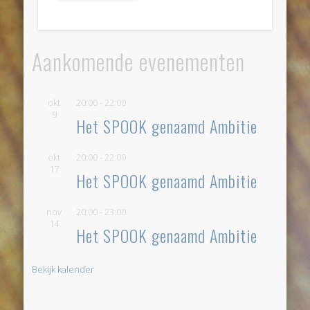
Aankomende evenementen
okt
20:00
-
22:00
9
Het SPOOK genaamd Ambitie
okt
20:00
-
22:00
17
Het SPOOK genaamd Ambitie
nov
20:00
-
23:00
14
Het SPOOK genaamd Ambitie
Bekijk kalender