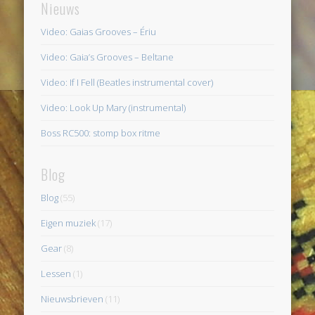
Nieuws
Video: Gaias Grooves – Ériu
Video: Gaia’s Grooves – Beltane
Video: If I Fell (Beatles instrumental cover)
Video: Look Up Mary (instrumental)
Boss RC500: stomp box ritme
Blog
Blog
(55)
Eigen muziek
(17)
Gear
(8)
Lessen
(1)
Nieuwsbrieven
(11)