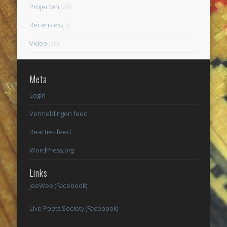
Projecten
(28)
Recensies
(7)
Video
(26)
Meta
Login
Vermeldingen feed
Reacties feed
WordPress.org
Links
JeeWee (Facebook)
Live Poets Society (Facebook)