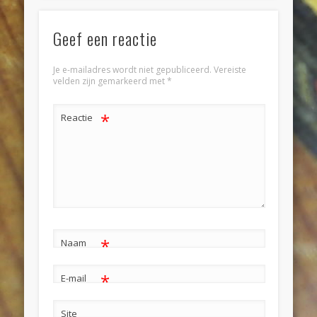
Geef een reactie
Je e-mailadres wordt niet gepubliceerd.
Vereiste
velden zijn gemarkeerd met
*
*
Reactie
*
Naam
*
E-mail
Site