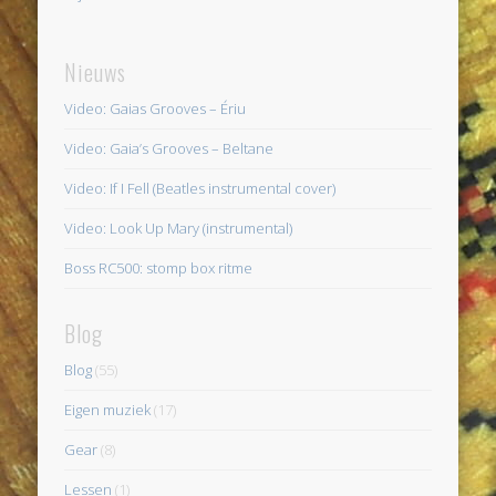
Nieuws
Video: Gaias Grooves – Ériu
Video: Gaia’s Grooves – Beltane
Video: If I Fell (Beatles instrumental cover)
Video: Look Up Mary (instrumental)
Boss RC500: stomp box ritme
Blog
Blog
(55)
Eigen muziek
(17)
Gear
(8)
Lessen
(1)