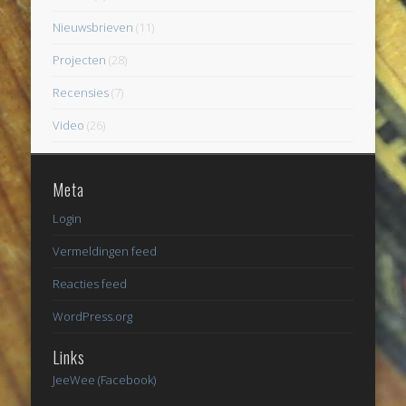
Nieuwsbrieven
(11)
Projecten
(28)
Recensies
(7)
Video
(26)
Meta
Login
Vermeldingen feed
Reacties feed
WordPress.org
Links
JeeWee (Facebook)