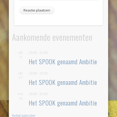
Aankomende evenementen
okt
20:00
-
22:00
9
Het SPOOK genaamd Ambitie
okt
20:00
-
22:00
17
Het SPOOK genaamd Ambitie
nov
20:00
-
23:00
14
Het SPOOK genaamd Ambitie
Bekijk kalender