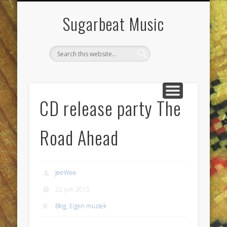
DIENSTEN & KLUSSEN
LIVE POETS SOCIETY
PROJECTEN
CONTACT
AGENDA
JEEWEE
HOME
Sugarbeat Music
CD release party The
Road Ahead
JeeWee
22 juni 2015
Blog
,
Eigen muziek