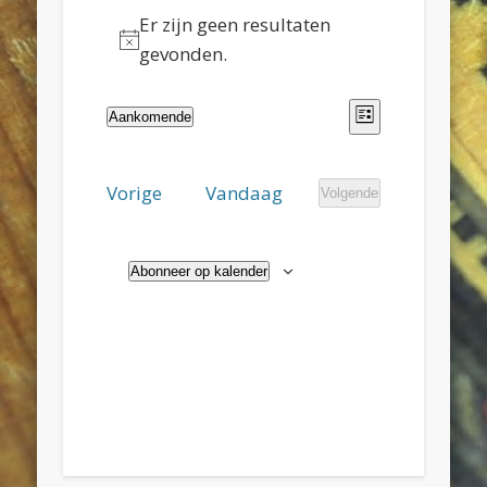
Evenementen
Er zijn geen resultaten
Bericht
gevonden.
Evenement
Weergave
Aankomende
Lijst
Selecteer
weergaven
navigatie
een
Evenementen
Vorige
Vandaag
navigatie
Volgende
datum.
Evenementen
Abonneer op kalender