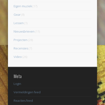
Eigen muziek
(17)
Gear
(8)
Lessen
(1)
Nieuwsbrieven
(11)
Projecten
(28)
Recensies
(7)
Video
(26)
Meta
Login
Vermeldingen feed
Reacties feed