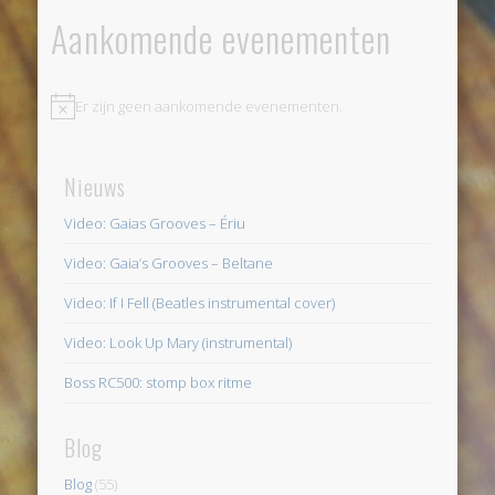
Aankomende evenementen
Er zijn geen aankomende evenementen.
Bericht
Nieuws
Video: Gaias Grooves – Ériu
Video: Gaia’s Grooves – Beltane
Video: If I Fell (Beatles instrumental cover)
Video: Look Up Mary (instrumental)
Boss RC500: stomp box ritme
Blog
Blog
(55)