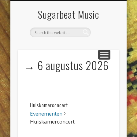
DIENSTEN & KLUSSEN
LIVE POETS SOCIETY
PROJECTEN
CONTACT
AGENDA
JEEWEE
HOME
Sugarbeat Music
→ 6 augustus 2026
Huiskamerconcert
Evenementen
Huiskamerconcert