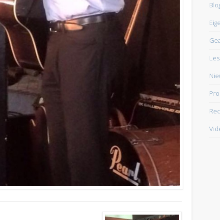
Blo
Eig
Ge
Les
Nie
Pro
Rec
Vid