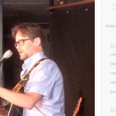
no
14
Bekijk
Ni
Vid
Vid
Vide
Vid
Bos
Bl