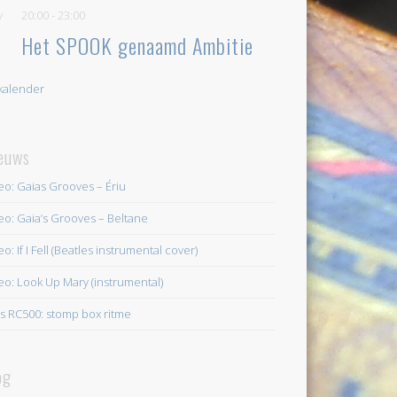
v
20:00
-
23:00
Het SPOOK genaamd Ambitie
 kalender
euws
eo: Gaias Grooves – Ériu
eo: Gaia’s Grooves – Beltane
o: If I Fell (Beatles instrumental cover)
eo: Look Up Mary (instrumental)
s RC500: stomp box ritme
og