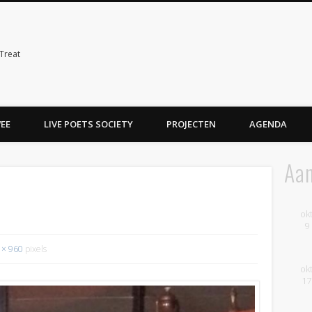
Treat
WEE
LIVE POETS SOCIETY
PROJECTEN
AGENDA
Aa
ok
9
 × 960
pixels
ok
17