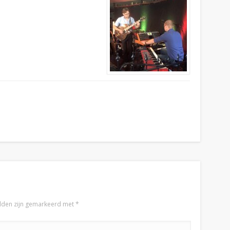
elden zijn gemarkeerd met
*