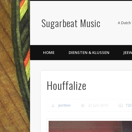
Sugarbeat Music
A Dutch 
HOME
DIENSTEN & KLUSSEN
JEE
Houffalize
JeeWee
22 juni 2015
720