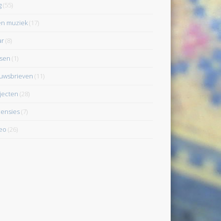
g
(55)
en muziek
(17)
ar
(8)
sen
(1)
uwsbrieven
(11)
jecten
(28)
ensies
(7)
eo
(26)