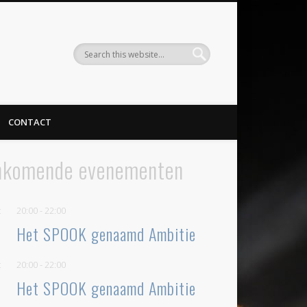
CONTACT
nkomende evenementen
t
20:00
-
22:00
Het SPOOK genaamd Ambitie
t
20:00
-
22:00
Het SPOOK genaamd Ambitie